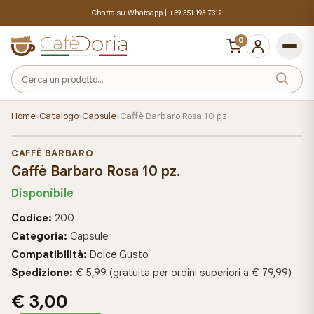
Chatta su Whatsapp |
+39 351 193 7312
0
Cerca
un
prodotto
Home
›
Catalogo
›
Capsule
›
Caffè Barbaro Rosa 10 pz.
CAFFÈ BARBARO
Caffè Barbaro Rosa 10 pz.
Disponibile
Codice:
200
Categoria:
Capsule
Compatibilità:
Dolce Gusto
Spedizione:
€ 5,99 (gratuita per ordini superiori a € 79,99)
€ 3,00