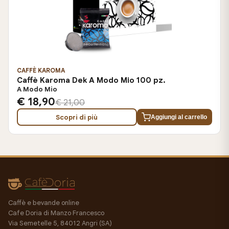
CAFFÈ KAROMA
Caffè Karoma Dek A Modo Mio 100 pz.
A Modo Mio
€ 18,90
€ 21,00
Scopri di più
Aggiungi al carrello
Caffè e bevande online
Cafe Doria di Manzo Francesco
Via Semetelle 5, 84012 Angri (SA)