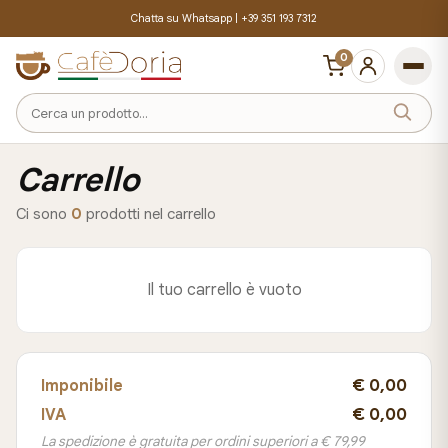
Chatta su Whatsapp |
+39 351 193 7312
0
Cerca
un
prodotto
Carrello
Ci sono
0
prodotti nel carrello
Il tuo carrello è vuoto
€ 0,00
Imponibile
€ 0,00
IVA
La spedizione è gratuita per ordini superiori a € 79,99