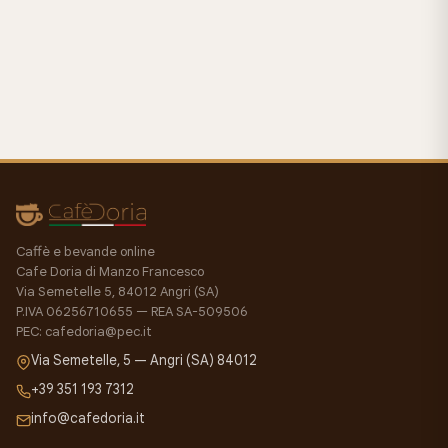
Caffè e bevande online
Cafe Doria di Manzo Francesco
Via Semetelle 5, 84012 Angri (SA)
P.IVA 06256710655 — REA SA-509506
PEC: cafedoria@pec.it
Via Semetelle, 5 — Angri (SA) 84012
+39 351 193 7312
info@cafedoria.it