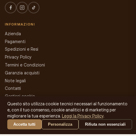
INFORMAZIONI
Azienda
Pagamenti
Spedizioni e Resi
Privacy Policy
Termini e Condizioni
Garanzia acquisti
Note legali
Contatti
Gestisci cookie
Questo sito utilizza cookie tecnici necessari al funzionamento
e, con il tuo consenso, cookie analitici e di marketing per
ACCOUNT
migliorare la tua esperienza.
Leggi la Privacy Policy
.
Accedi
Accetta tutti
Personalizza
Rifiuta non essenziali
Registrati
Carrello