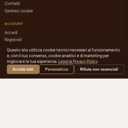
Contatti
Gestisci cookie
ACCOUNT
Accedi
Registrati
Carrello
Questo sito utilizza cookie tecnici necessari al funzionamento
Assistenza
e, con il tuo consenso, cookie analitici e di marketing per
migliorare la tua esperienza.
Leggi la Privacy Policy
.
PRODOTTI
Accetta tutti
Personalizza
Rifiuta non essenziali
Cialde
Capsule
Grani
Solubili
Crema Fredda
Insaporitori
Cosmetica
Macchine