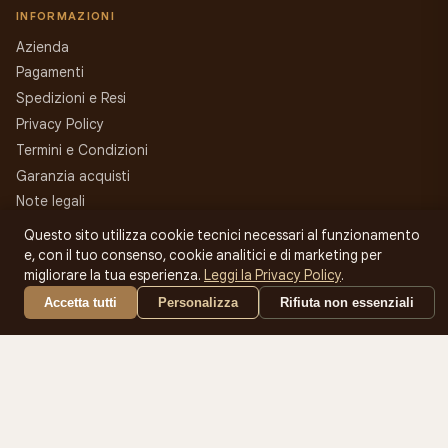
INFORMAZIONI
Azienda
Pagamenti
Spedizioni e Resi
Privacy Policy
Termini e Condizioni
Garanzia acquisti
Note legali
Contatti
Questo sito utilizza cookie tecnici necessari al funzionamento
Gestisci cookie
e, con il tuo consenso, cookie analitici e di marketing per
migliorare la tua esperienza.
Leggi la Privacy Policy
.
ACCOUNT
Accetta tutti
Personalizza
Rifiuta non essenziali
Accedi
Registrati
Carrello
Assistenza