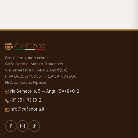
Caffè e bevande online
Cafe Doria di Manzo Francesco
Via Semetelle 5, 84012 Angri (SA)
P.IVA 06256710655 — REA SA-509506
PEC: cafedoria@pec.it
Via Semetelle, 5 — Angri (SA) 84012
+39 351 193 7312
info@cafedoria.it