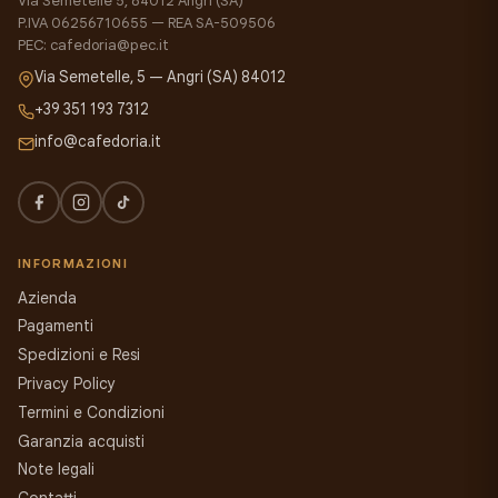
Via Semetelle 5, 84012 Angri (SA)
P.IVA 06256710655 — REA SA-509506
PEC: cafedoria@pec.it
Via Semetelle, 5 — Angri (SA) 84012
+39 351 193 7312
info@cafedoria.it
INFORMAZIONI
Azienda
Pagamenti
Spedizioni e Resi
Privacy Policy
Termini e Condizioni
Garanzia acquisti
Note legali