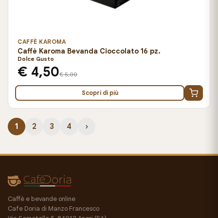
CAFFÈ KAROMA
Caffè Karoma Bevanda Cioccolato 16 pz.
Dolce Gusto
€ 4,50
€ 5,00
Scopri di più
1
2
3
4
›
Caffè e bevande online
Cafe Doria di Manzo Francesco