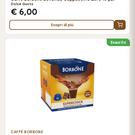
Dolce Gusto
€ 6,00
Scopri di più
Esaurito
CAFFÈ BORBONE