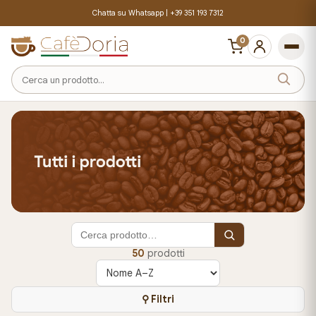
Chatta su Whatsapp |
+39 351 193 7312
0
Cerca
un
prodotto
50
prodotti
Ordina
prodotti
⚲ Filtri