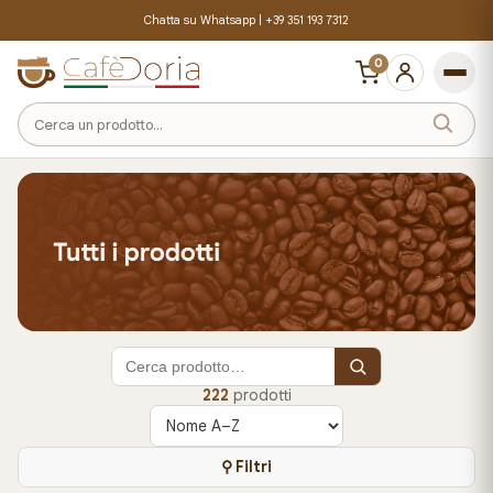
Chatta su Whatsapp |
+39 351 193 7312
0
Cerca
un
prodotto
222
prodotti
Ordina
prodotti
⚲ Filtri