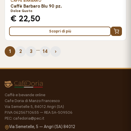
CAFFÈ BARBARO
Caffè Barbaro Blu 90 pz.
Dolce Gusto
€ 22,50
Scopri di più
…
1
2
3
14
›
Caffè e bevande online
Cafe Doria di Manzo Francesco
Via Semetelle 5, 84012 Angri (SA)
P.IVA 06256710655 — REA SA-509506
PEC: cafedoria@pec.it
Via Semetelle, 5 — Angri (SA) 84012