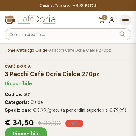
Chatta su Whatsapp |
+39 351 193 7312
0
Cerca
un
prodotto
Home
›
Catalogo
›
Cialde
›
3 Pacchi Cafè Doria Cialde 270pz
CAFÈ DORIA
3 Pacchi Cafè Doria Cialde 270pz
Disponibile
Codice:
301
Categoria:
Cialde
Spedizione:
€ 5,99 (gratuita per ordini superiori a € 79,99)
€ 34,50
€ 39,00
-12%
Disponibile