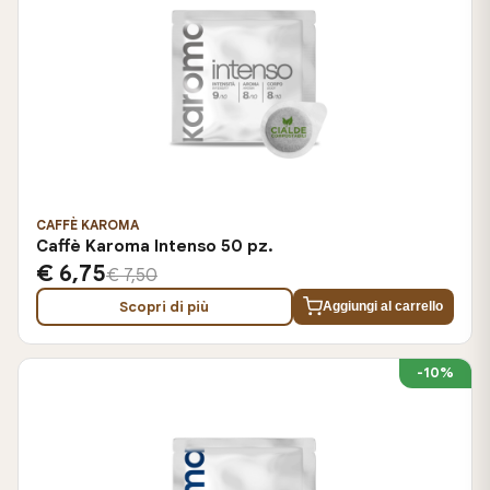
CAFFÈ KAROMA
Caffè Karoma Intenso 50 pz.
€ 6,75
€ 7,50
Scopri di più
Aggiungi al carrello
-10%