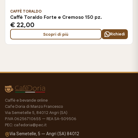
CAFFÈ TORALDO
Caffè Toraldo Forte e Cremoso 150 pz.
€ 22,00
Scopri di più
Richiedi
Caffè e bevande online
Cafe Doria di Manzo Francesco
Via Semetelle 5, 84012 Angri (SA)
P.IVA 06256710655 — REA SA-509506
PEC: cafedoria@pec.it
Via Semetelle, 5 — Angri (SA) 84012