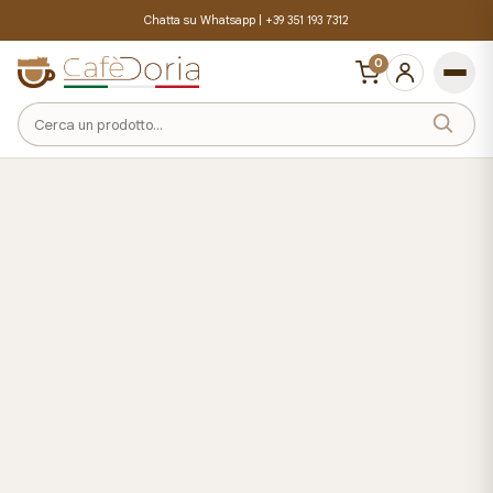
Chatta su Whatsapp |
+39 351 193 7312
0
Cerca
un
prodotto