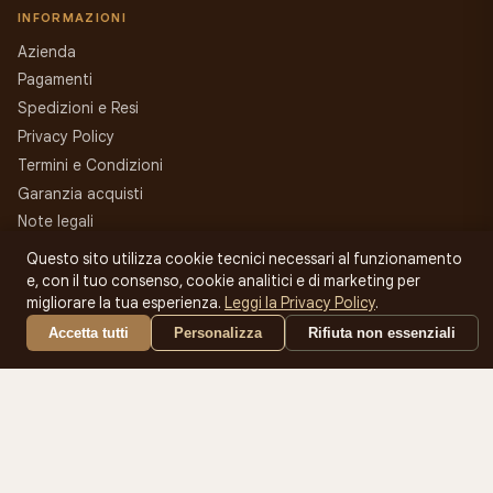
INFORMAZIONI
Azienda
Pagamenti
Spedizioni e Resi
Privacy Policy
Termini e Condizioni
Garanzia acquisti
Note legali
Contatti
Questo sito utilizza cookie tecnici necessari al funzionamento
Gestisci cookie
e, con il tuo consenso, cookie analitici e di marketing per
migliorare la tua esperienza.
Leggi la Privacy Policy
.
ACCOUNT
Accetta tutti
Personalizza
Rifiuta non essenziali
Accedi
Registrati
Carrello
Assistenza