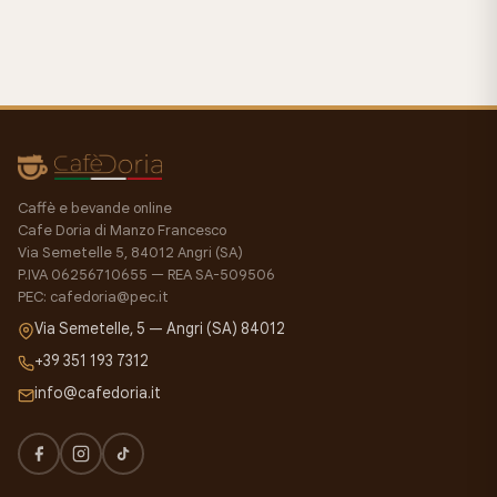
Caffè e bevande online
Cafe Doria di Manzo Francesco
Via Semetelle 5, 84012 Angri (SA)
P.IVA 06256710655 — REA SA-509506
PEC: cafedoria@pec.it
Via Semetelle, 5 — Angri (SA) 84012
+39 351 193 7312
info@cafedoria.it