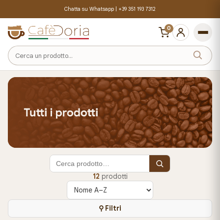
Chatta su Whatsapp |
+39 351 193 7312
0
Cerca
un
prodotto
12
prodotti
Ordina
prodotti
⚲ Filtri