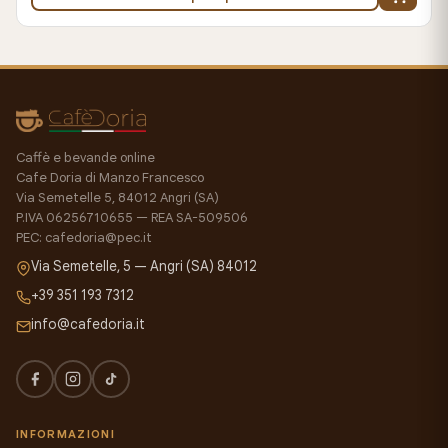
Caffè e bevande online
Cafe Doria di Manzo Francesco
Via Semetelle 5, 84012 Angri (SA)
P.IVA 06256710655 — REA SA-509506
PEC: cafedoria@pec.it
Via Semetelle, 5 — Angri (SA) 84012
+39 351 193 7312
info@cafedoria.it
INFORMAZIONI