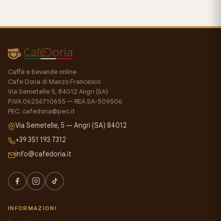
Caffè e bevande online
Cafe Doria di Manzo Francesco
Via Semetelle 5, 84012 Angri (SA)
P.IVA 06256710655 — REA SA-509506
PEC: cafedoria@pec.it
Via Semetelle, 5 — Angri (SA) 84012
+39 351 193 7312
info@cafedoria.it
INFORMAZIONI