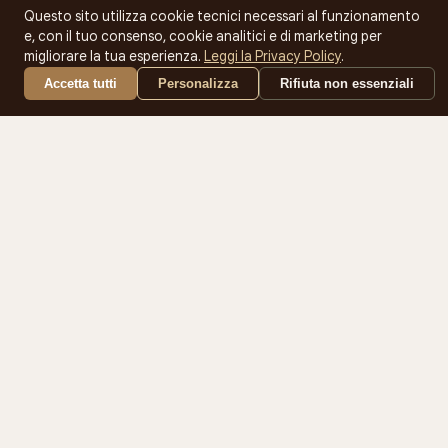
Questo sito utilizza cookie tecnici necessari al funzionamento
Capsule
e, con il tuo consenso, cookie analitici e di marketing per
Grani
migliorare la tua esperienza.
Leggi la Privacy Policy
.
Solubili
Accetta tutti
Personalizza
Rifiuta non essenziali
Crema Fredda
Insaporitori
Cosmetica
Macchine
Kit
Macinato
Iscriviti alla newsletter
Ricevi offerte esclusive e novità direttamente nella tua casella
email.
Iscriviti
Acconsento al trattamento dei dati per ricevere comunicazioni
commerciali.
Privacy Policy