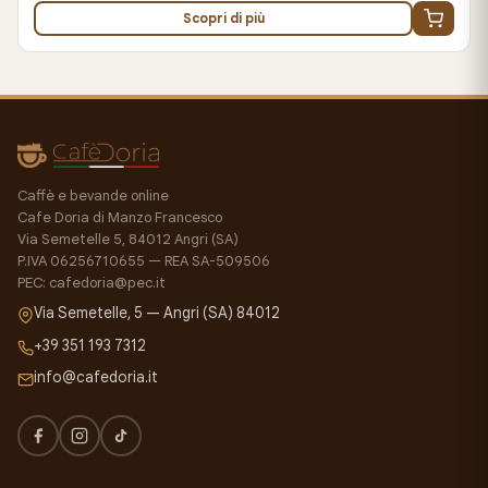
Scopri di più
Caffè e bevande online
Cafe Doria di Manzo Francesco
Via Semetelle 5, 84012 Angri (SA)
P.IVA 06256710655 — REA SA-509506
PEC: cafedoria@pec.it
Via Semetelle, 5 — Angri (SA) 84012
+39 351 193 7312
info@cafedoria.it