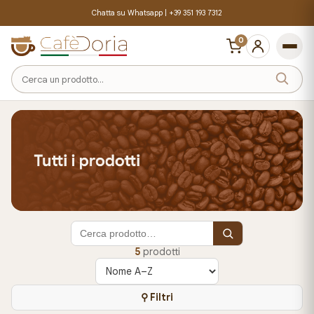
Chatta su Whatsapp |
+39 351 193 7312
0
Cerca
un
prodotto
5
prodotti
Ordina
prodotti
⚲ Filtri